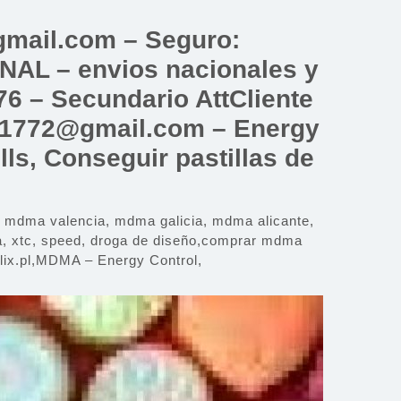
mail.com – Seguro:
 – envios nacionales y
6 – Secundario AttCliente
a1772@gmail.com – Energy
ls, Conseguir pastillas de
ma valencia, mdma galicia, mdma alicante,
 xtc, speed, droga de diseño,comprar mdma
ix.pl,MDMA – Energy Control,