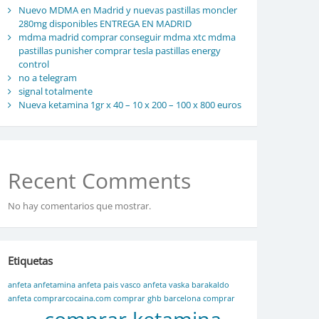
Nuevo MDMA en Madrid y nuevas pastillas moncler
280mg disponibles ENTREGA EN MADRID
mdma madrid comprar conseguir mdma xtc mdma
pastillas punisher comprar tesla pastillas energy
control
no a telegram
signal totalmente
Nueva ketamina 1gr x 40 – 10 x 200 – 100 x 800 euros
Recent Comments
No hay comentarios que mostrar.
Etiquetas
anfeta
anfetamina
anfeta pais vasco
anfeta vaska
barakaldo
anfeta
comprarcocaina.com
comprar ghb barcelona
comprar