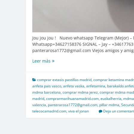
Jou jou jou ! Nuevo whatsapp Telegram (Mejor) –
Whatsapp+34627158376 SIGNAL – Jay – +34617763
panterarosa1772@gmail.com Viejos amigos y amiga
Bienvenidos
Leer más
a
XTCMadrid.com
–
comprar extasis pastillas madrid
,
comprar ketamina madr
panterarosa1772@gmail.com
anfeta pais vasco
,
anfeta vaska
,
anfetamina
,
barakaldo anfet
–
mdma barcelona
,
comprar mdma jerez
,
comprar mdma mad
Nuevo
madrid
,
comprarmarihuanamadrid.com
,
euskalherria
,
mdma
whatsapp
valencia
,
panterarosa1772@gmail.com
,
pillar mdma
,
Secunda
signal
telecocamadrid.com
,
viva el jonan
Deja un comentar
(Mejor)
–
Nuevo