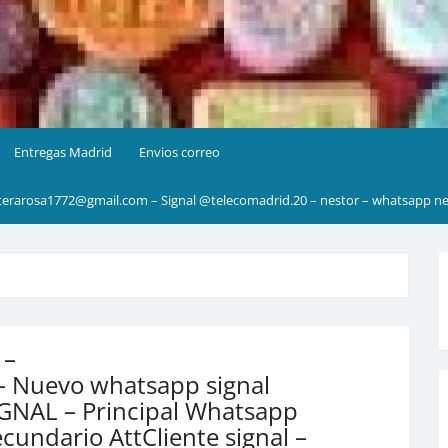
Entregas Madrid
Envios correo
rarosa1772@gmail.com – Signal @telecomadrid.20 – nestor – whatsapp ne
 –
 Nuevo whatsapp signal
IGNAL – Principal Whatsapp
cundario AttCliente signal –