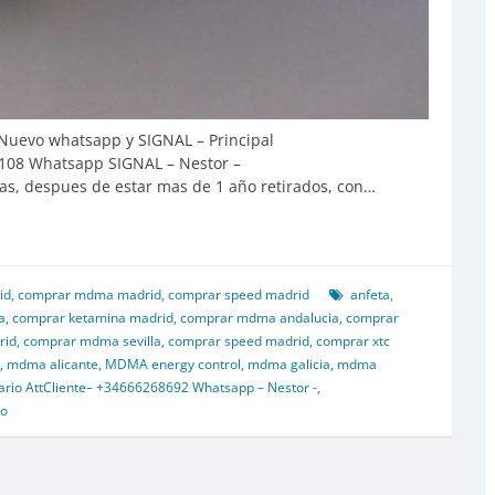
 Nuevo whatsapp y SIGNAL – Principal
108 Whatsapp SIGNAL – Nestor –
s, despues de estar mas de 1 año retirados, con…
id
,
comprar mdma madrid
,
comprar speed madrid
anfeta
,
a
,
comprar ketamina madrid
,
comprar mdma andalucia
,
comprar
rid
,
comprar mdma sevilla
,
comprar speed madrid
,
comprar xtc
,
mdma alicante
,
MDMA energy control
,
mdma galicia
,
mdma
rio AttCliente– +34666268692 Whatsapp – Nestor -
,
io