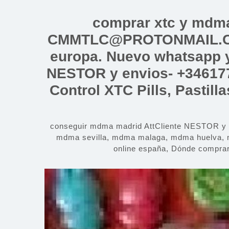
Saltar
al
comprar xtc y mdm
contenido
CMMTLC@PROTONMAIL.COM
europa. Nuevo whatsapp y
NESTOR y envios- +34617
Control XTC Pills, Pastil
conseguir mdma madrid AttCliente NESTOR 
mdma sevilla, mdma malaga, mdma huelva, 
online españa, Dónde compra