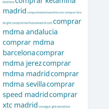
comprar ketamina
ketamina
madrid
comprarketaminaonline.com
comprar litro
comprar
de ghb
comprarmarihuanamadrid.com
mdma andalucia
comprar mdma
barcelona
comprar
mdma jerez
comprar
mdma madrid
comprar
mdma sevilla
comprar
speed madrid
comprar
xtc madrid
conseguir ghb barcelona