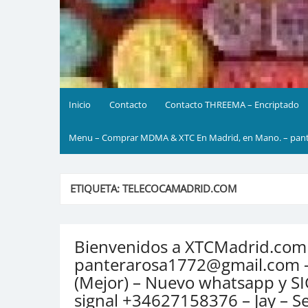
Inicio
Contacto
Contacto THREEMA – Encriptado
Menu – Comprar MDMA & XTC En Madrid, en Mano. – pante
ETIQUETA:
TELECOCAMADRID.COM
Bienvenidos a XTCMadrid.com
panterarosa1772@gmail.com –
(Mejor) – Nuevo whatsapp y S
signal +34627158376 – Jay – Se