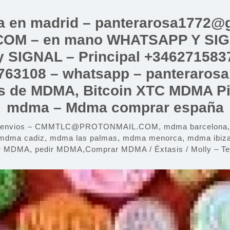
a en madrid – panterarosa1772@g
 – en mano WHATSAPP Y SIGNAL
 SIGNAL – Principal +3462715837
763108 – whatsapp – panteraros
las de MDMA, Bitcoin XTC MDMA Pil
mdma – Mdma comprar españa
y envios – CMMTLC@PROTONMAIL.COM, mdma barcelona, md
mdma cadiz, mdma las palmas, mdma menorca, mdma ibiza,
r MDMA, pedir MDMA,Comprar MDMA / Éxtasis / Molly – Tel