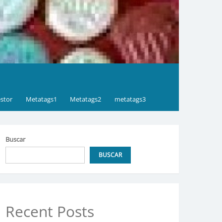
stor
Metatags1
Metatags2
metatags3
Buscar
BUSCAR
Recent Posts