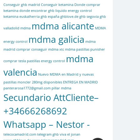
Conseguir ghb madrid
Conseguir ketamina
Donde comprar
ketamina
donde encontrar ghb liquido
energy control
ketamina
euskalherria
ghb españa
ghblove.de
ghb segovia
ghb
mdma alicante
valladolid
mdma
MDMA
mdma galicia
energy control
mdma
madrid comprar conseguir mdma xtc mdma pastillas punisher
mdma
comprar tesla pastillas energy control
valencia
Nuevo MDMA en Madrid y nuevas
pastillas moncler 280mg disponibles ENTREGA EN MADRID
panterarosa1772@gmail.com
pillar mdma
Secundario AttCliente–
+34666268692
Whatsapp – Nestor -
telecocamadrid.com
telegram ghb
viva el jonan