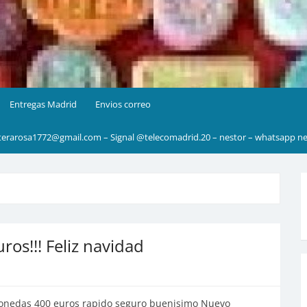
Entregas Madrid
Envios correo
rarosa1772@gmail.com – Signal @telecomadrid.20 – nestor – whatsapp ne
ros!!! Feliz navidad
onedas 400 euros rapido seguro buenisimo Nuevo