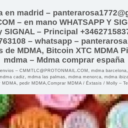
a en madrid – panterarosa1772@g
 – en mano WHATSAPP Y SIGNAL
 SIGNAL – Principal +3462715837
763108 – whatsapp – panteraros
las de MDMA, Bitcoin XTC MDMA Pil
mdma – Mdma comprar españa
y envios – CMMTLC@PROTONMAIL.COM, mdma barcelona, md
mdma cadiz, mdma las palmas, mdma menorca, mdma ibiza,
r MDMA, pedir MDMA,Comprar MDMA / Éxtasis / Molly – Tel