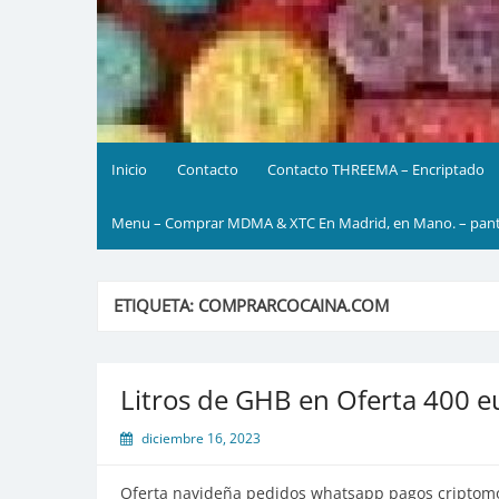
Inicio
Contacto
Contacto THREEMA – Encriptado
Menu – Comprar MDMA & XTC En Madrid, en Mano. – pante
ETIQUETA:
COMPRARCOCAINA.COM
Litros de GHB en Oferta 400 eu
diciembre 16, 2023
Oferta navideña pedidos whatsapp pagos criptom