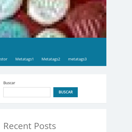
stor
Metatags1
Metatags2
metatags3
Buscar
BUSCAR
Recent Posts