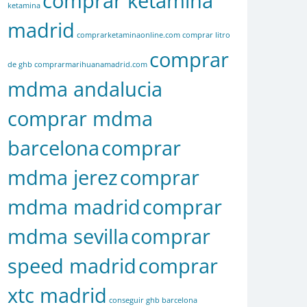
comprar ketamina
ketamina
madrid
comprarketaminaonline.com
comprar litro
comprar
de ghb
comprarmarihuanamadrid.com
mdma andalucia
comprar mdma
barcelona
comprar
mdma jerez
comprar
mdma madrid
comprar
mdma sevilla
comprar
speed madrid
comprar
xtc madrid
conseguir ghb barcelona