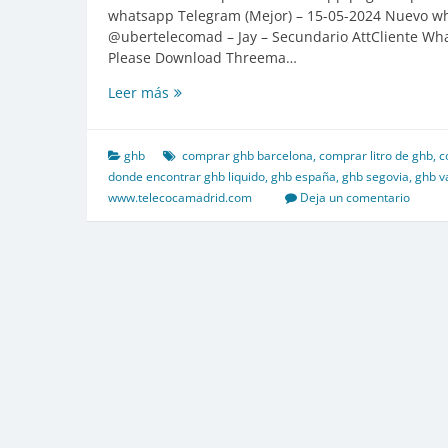
whatsapp Telegram (Mejor) – 15-05-2024 Nuevo w
@ubertelecomad – Jay – Secundario AttCliente 
Please Download Threema…
Litros
Leer más
de
GHB
en
ghb
comprar ghb barcelona
,
comprar litro de ghb
,
c
Oferta
donde encontrar ghb liquido
,
ghb españa
,
ghb segovia
,
ghb va
400
www.telecocamadrid.com
Deja un comentario
euros!!!
Feliz
navidad