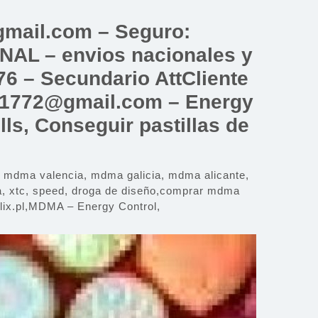
mail.com – Seguro:
 – envios nacionales y
6 – Secundario AttCliente
a1772@gmail.com – Energy
ls, Conseguir pastillas de
ma valencia, mdma galicia, mdma alicante,
 xtc, speed, droga de diseño,comprar mdma
ix.pl,MDMA – Energy Control,