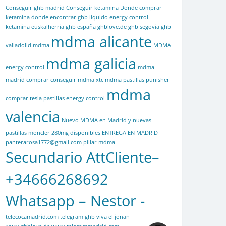
Conseguir ghb madrid
Conseguir ketamina
Donde comprar
ketamina
donde encontrar ghb liquido
energy control
ketamina
euskalherria
ghb españa
ghblove.de
ghb segovia
ghb
mdma alicante
valladolid
mdma
MDMA
mdma galicia
energy control
mdma
madrid comprar conseguir mdma xtc mdma pastillas punisher
mdma
comprar tesla pastillas energy control
valencia
Nuevo MDMA en Madrid y nuevas
pastillas moncler 280mg disponibles ENTREGA EN MADRID
panterarosa1772@gmail.com
pillar mdma
Secundario AttCliente–
+34666268692
Whatsapp – Nestor -
telecocamadrid.com
telegram ghb
viva el jonan