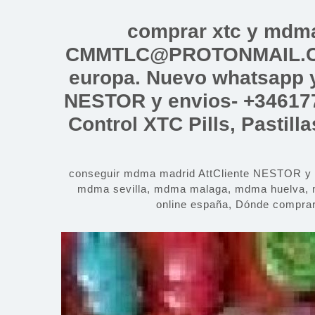
Saltar
al
comprar xtc y mdm
contenido
CMMTLC@PROTONMAIL.COM
europa. Nuevo whatsapp y
NESTOR y envios- +34617
Control XTC Pills, Pastil
conseguir mdma madrid AttCliente NESTOR 
mdma sevilla, mdma malaga, mdma huelva, 
online españa, Dónde compra