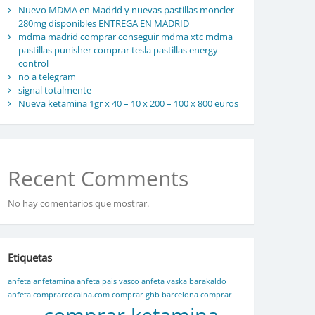
Nuevo MDMA en Madrid y nuevas pastillas moncler
280mg disponibles ENTREGA EN MADRID
mdma madrid comprar conseguir mdma xtc mdma
pastillas punisher comprar tesla pastillas energy
control
no a telegram
signal totalmente
Nueva ketamina 1gr x 40 – 10 x 200 – 100 x 800 euros
Recent Comments
No hay comentarios que mostrar.
Etiquetas
anfeta
anfetamina
anfeta pais vasco
anfeta vaska
barakaldo
anfeta
comprarcocaina.com
comprar ghb barcelona
comprar