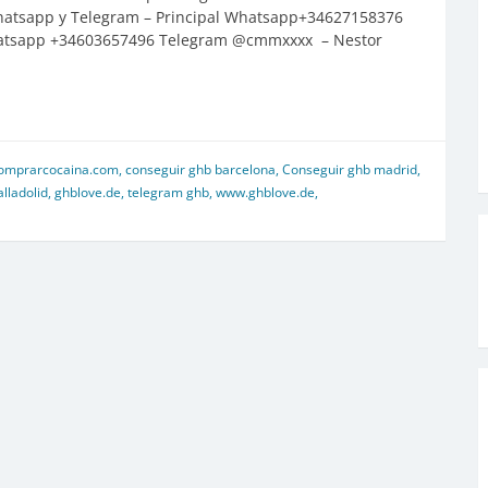
hatsapp y Telegram – Principal Whatsapp+34627158376
Whatsapp +34603657496 Telegram @cmmxxxx – Nestor
omprarcocaina.com
,
conseguir ghb barcelona
,
Conseguir ghb madrid
,
lladolid
,
ghblove.de
,
telegram ghb
,
www.ghblove.de
,