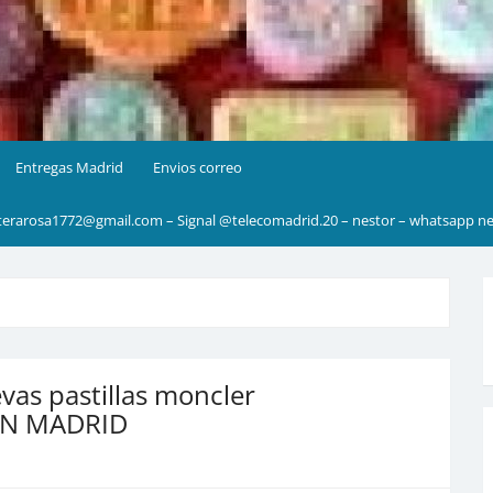
Entregas Madrid
Envios correo
rarosa1772@gmail.com – Signal @telecomadrid.20 – nestor – whatsapp ne
as pastillas moncler
EN MADRID