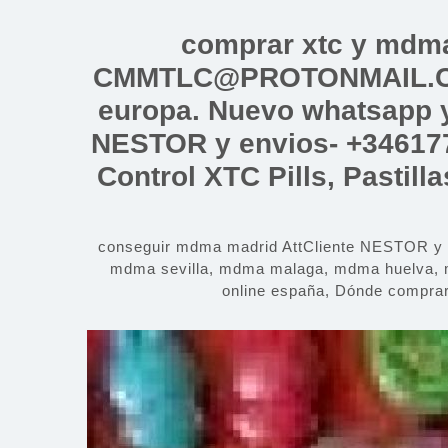
Saltar
al
comprar xtc y mdm
contenido
CMMTLC@PROTONMAIL.COM
europa. Nuevo whatsapp y
NESTOR y envios- +34617
Control XTC Pills, Pastil
conseguir mdma madrid AttCliente NESTOR 
mdma sevilla, mdma malaga, mdma huelva, 
online españa, Dónde compra