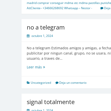
madrid comprar conseguir mdma xtc mdma pastillas punisher 
AttCliente– +34666268692 Whatsapp – Nestor -
Deja
no a telegram
octubre 1, 2024
No a telegram Estimados amigos y amigas, a fecha 
publicitar por ningun canal, grupo, no se usara, n
usuario, a traves de…
no
Leer más
a
telegram
Uncategorized
Deja un comentario
signal totalmente
octubre 1, 2024