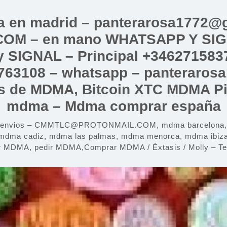
a en madrid – panterarosa1772@g
 – en mano WHATSAPP Y SIGNAL
 SIGNAL – Principal +3462715837
763108 – whatsapp – panteraros
las de MDMA, Bitcoin XTC MDMA Pil
mdma – Mdma comprar españa
y envios – CMMTLC@PROTONMAIL.COM, mdma barcelona, md
mdma cadiz, mdma las palmas, mdma menorca, mdma ibiza,
r MDMA, pedir MDMA,Comprar MDMA / Éxtasis / Molly – Tel