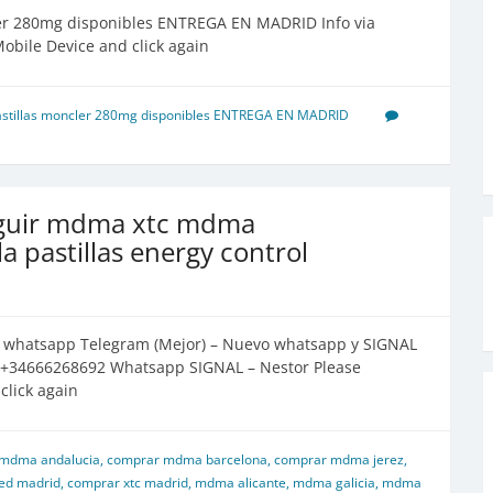
er 280mg disponibles ENTREGA EN MADRID Info via
bile Device and click again
stillas moncler 280mg disponibles ENTREGA EN MADRID
guir mdma xtc mdma
a pastillas energy control
hatsapp Telegram (Mejor) – Nuevo whatsapp y SIGNAL
– +34666268692 Whatsapp SIGNAL – Nestor Please
lick again
mdma andalucia
,
comprar mdma barcelona
,
comprar mdma jerez
,
ed madrid
,
comprar xtc madrid
,
mdma alicante
,
mdma galicia
,
mdma