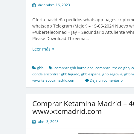
incluido
diciembre 16, 2023
Oferta navideña pedidos whatsapp pagos criptom
whatsapp Telegram (Mejor) – 15-05-2024 Nuevo w
@ubertelecomad – Jay – Secundario AttCliente 
Please Download Threema…
Litros
Leer más
de
GHB
en
ghb
comprar ghb barcelona
,
comprar litro de ghb
,
c
Oferta
donde encontrar ghb liquido
,
ghb españa
,
ghb segovia
,
ghb va
400
www.telecocamadrid.com
Deja un comentario
euros!!!
Feliz
navidad
Comprar Ketamina Madrid – 4
www.xtcmadrid.com
abril 3, 2023