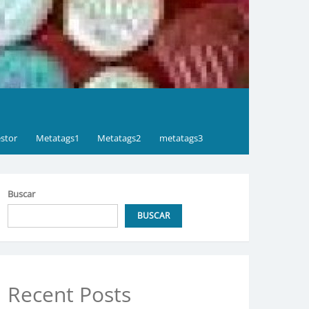
stor
Metatags1
Metatags2
metatags3
Buscar
BUSCAR
Recent Posts