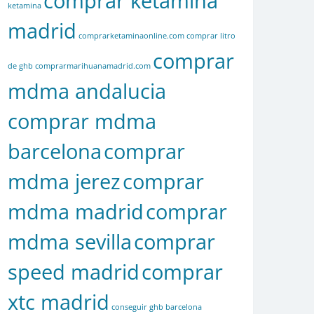
comprar ketamina
ketamina
madrid
comprarketaminaonline.com
comprar litro
comprar
de ghb
comprarmarihuanamadrid.com
mdma andalucia
comprar mdma
barcelona
comprar
mdma jerez
comprar
mdma madrid
comprar
mdma sevilla
comprar
speed madrid
comprar
xtc madrid
conseguir ghb barcelona