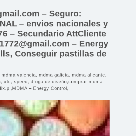
mail.com – Seguro:
 – envios nacionales y
6 – Secundario AttCliente
a1772@gmail.com – Energy
ls, Conseguir pastillas de
ma valencia, mdma galicia, mdma alicante,
 xtc, speed, droga de diseño,comprar mdma
ix.pl,MDMA – Energy Control,