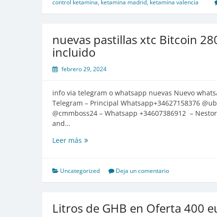
control ketamina
,
ketamina madrid
,
ketamina valencia
nuevas pastillas xtc Bitcoin 
incluido
febrero 29, 2024
info via telegram o whatsapp nuevas Nuevo whats
Telegram – Principal Whatsapp+34627158376 @uber
@cmmboss24 – Whatsapp +34607386912 – Nestor 
and…
nuevas
Leer más
pastillas
xtc
Bitcoin
Uncategorized
Deja un comentario
280mg
oferta
100×350
Litros de GHB en Oferta 400 eu
envio