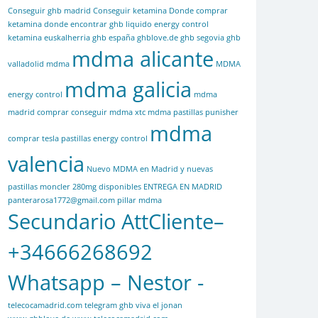
Conseguir ghb madrid
Conseguir ketamina
Donde comprar
ketamina
donde encontrar ghb liquido
energy control
ketamina
euskalherria
ghb españa
ghblove.de
ghb segovia
ghb
mdma alicante
valladolid
mdma
MDMA
mdma galicia
energy control
mdma
madrid comprar conseguir mdma xtc mdma pastillas punisher
mdma
comprar tesla pastillas energy control
valencia
Nuevo MDMA en Madrid y nuevas
pastillas moncler 280mg disponibles ENTREGA EN MADRID
panterarosa1772@gmail.com
pillar mdma
Secundario AttCliente–
+34666268692
Whatsapp – Nestor -
telecocamadrid.com
telegram ghb
viva el jonan