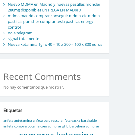
Nuevo MDMA en Madrid y nuevas pastillas moncler
280mg disponibles ENTREGA EN MADRID
mdma madrid comprar conseguir mdma xtc mdma
pastillas punisher comprar tesla pastillas energy
control
no a telegram
signal totalmente
Nueva ketamina 1gr x 40 – 10 x 200 – 100 x 800 euros
Recent Comments
No hay comentarios que mostrar.
Etiquetas
anfeta
anfetamina
anfeta pais vasco
anfeta vaska
barakaldo
anfeta
comprarcocaina.com
comprar ghb barcelona
comprar