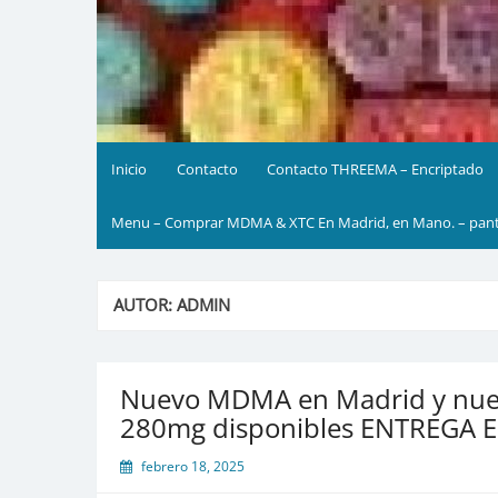
Inicio
Contacto
Contacto THREEMA – Encriptado
Menu – Comprar MDMA & XTC En Madrid, en Mano. – pante
AUTOR:
ADMIN
Nuevo MDMA en Madrid y nuev
280mg disponibles ENTREGA 
febrero 18, 2025