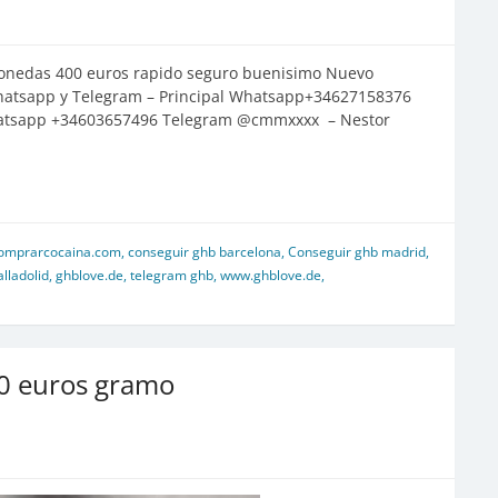
onedas 400 euros rapido seguro buenisimo Nuevo
hatsapp y Telegram – Principal Whatsapp+34627158376
Whatsapp +34603657496 Telegram @cmmxxxx – Nestor
omprarcocaina.com
,
conseguir ghb barcelona
,
Conseguir ghb madrid
,
lladolid
,
ghblove.de
,
telegram ghb
,
www.ghblove.de
,
0 euros gramo