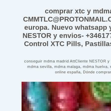
Saltar
al
comprar xtc y mdm
contenido
CMMTLC@PROTONMAIL.COM
europa. Nuevo whatsapp y
NESTOR y envios- +34617
Control XTC Pills, Pastil
conseguir mdma madrid AttCliente NESTOR 
mdma sevilla, mdma malaga, mdma huelva, 
online españa, Dónde compra