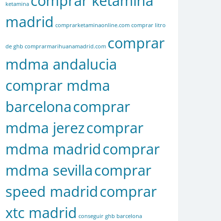
comprar ketamina
ketamina
madrid
comprarketaminaonline.com
comprar litro
comprar
de ghb
comprarmarihuanamadrid.com
mdma andalucia
comprar mdma
barcelona
comprar
mdma jerez
comprar
mdma madrid
comprar
mdma sevilla
comprar
speed madrid
comprar
xtc madrid
conseguir ghb barcelona