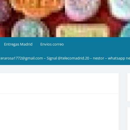
Entregas Madrid
Envios correo
rarosa1772@gmail.com – Signal @telecomadrid.20 – nestor – whatsapp ne