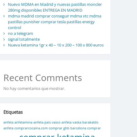
Nuevo MDMA en Madrid y nuevas pastillas moncler
280mg disponibles ENTREGA EN MADRID
mdma madrid comprar conseguir mdma xtc mdma
pastillas punisher comprar tesla pastillas energy
control
no a telegram
signal totalmente
Nueva ketamina 1gr x 40 – 10 x 200 – 100 x 800 euros
Recent Comments
No hay comentarios que mostrar.
Etiquetas
anfeta
anfetamina
anfeta pais vasco
anfeta vaska
barakaldo
anfeta
comprarcocaina.com
comprar ghb barcelona
comprar