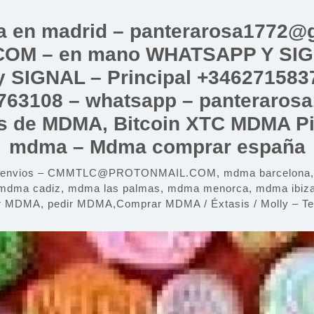
a en madrid – panterarosa1772@g
 – en mano WHATSAPP Y SIGNAL
 SIGNAL – Principal +3462715837
763108 – whatsapp – panteraros
las de MDMA, Bitcoin XTC MDMA Pil
mdma – Mdma comprar españa
y envios – CMMTLC@PROTONMAIL.COM, mdma barcelona, md
mdma cadiz, mdma las palmas, mdma menorca, mdma ibiza,
r MDMA, pedir MDMA,Comprar MDMA / Éxtasis / Molly – Tel