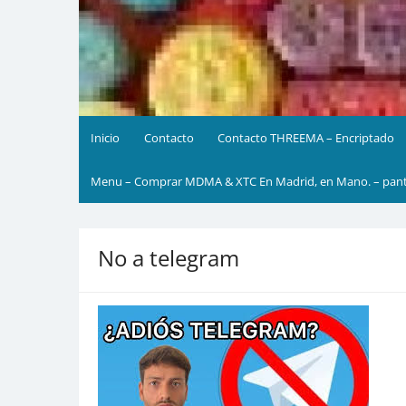
Inicio
Contacto
Contacto THREEMA – Encriptado
Menu – Comprar MDMA & XTC En Madrid, en Mano. – pante
No a telegram