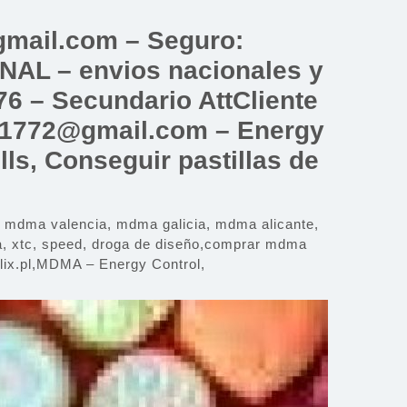
mail.com – Seguro:
 – envios nacionales y
6 – Secundario AttCliente
a1772@gmail.com – Energy
ls, Conseguir pastillas de
ma valencia, mdma galicia, mdma alicante,
 xtc, speed, droga de diseño,comprar mdma
ix.pl,MDMA – Energy Control,