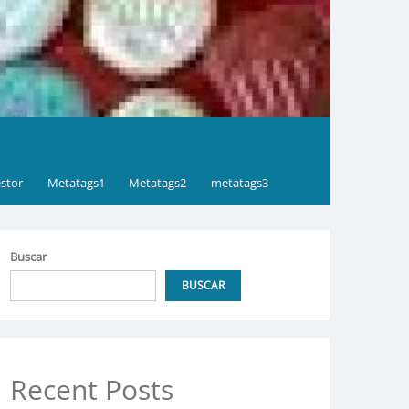
stor
Metatags1
Metatags2
metatags3
Buscar
BUSCAR
Recent Posts