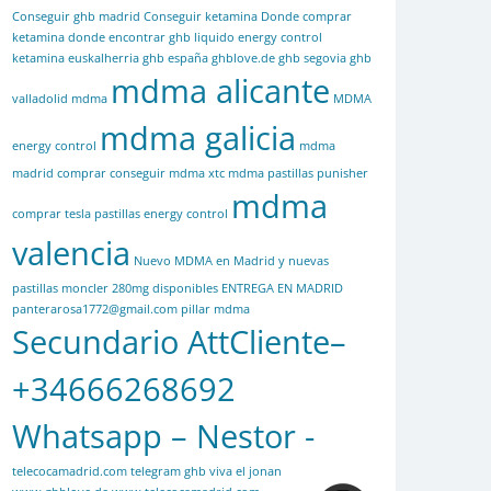
Conseguir ghb madrid
Conseguir ketamina
Donde comprar
ketamina
donde encontrar ghb liquido
energy control
ketamina
euskalherria
ghb españa
ghblove.de
ghb segovia
ghb
mdma alicante
valladolid
mdma
MDMA
mdma galicia
energy control
mdma
madrid comprar conseguir mdma xtc mdma pastillas punisher
mdma
comprar tesla pastillas energy control
valencia
Nuevo MDMA en Madrid y nuevas
pastillas moncler 280mg disponibles ENTREGA EN MADRID
panterarosa1772@gmail.com
pillar mdma
Secundario AttCliente–
+34666268692
Whatsapp – Nestor -
telecocamadrid.com
telegram ghb
viva el jonan